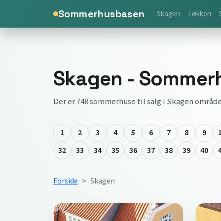
Sommerhusbasen
Skagen
Løkken
Skagen - Sommerhu
Der er 748 sommerhuse til salg i Skagen område
1
2
3
4
5
6
7
8
9
32
33
34
35
36
37
38
39
40
Forside
Skagen