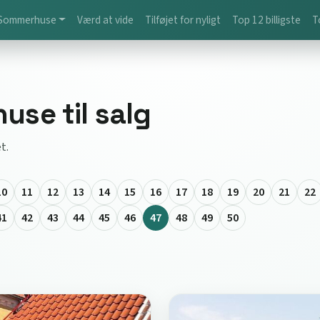
Sommerhuse
Værd at vide
Tilføjet for nyligt
Top 12 billigste
T
se til salg
t.
10
11
12
13
14
15
16
17
18
19
20
21
22
41
42
43
44
45
46
47
48
49
50