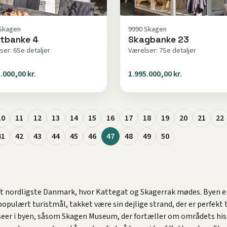
Skagen
9990 Skagen
tbanke 4
Skagbanke 23
ser: 6
Se detaljer
Værelser: 7
Se detaljer
.000,00 kr.
1.995.000,00 kr.
10
11
12
13
14
15
16
17
18
19
20
21
22
41
42
43
44
45
46
47
48
49
50
det nordligste Danmark, hvor Kattegat og Skagerrak mødes. Byen er
 populært turistmål, takket være sin dejlige strand, der er perfekt
seer i byen, såsom Skagen Museum, der fortæller om områdets histo