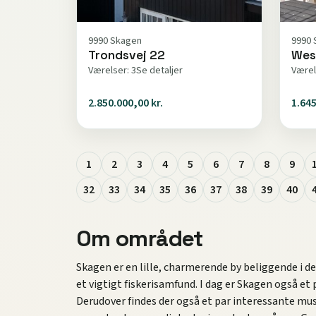
9990 Skagen
9990 
Trondsvej 22
Wes
Værelser: 3
Se detaljer
Værel
2.850.000,00 kr.
1.645
1
2
3
4
5
6
7
8
9
32
33
34
35
36
37
38
39
40
Om området
Skagen er en lille, charmerende by beliggende i 
et vigtigt fiskerisamfund. I dag er Skagen også et
Derudover findes der også et par interessante mu