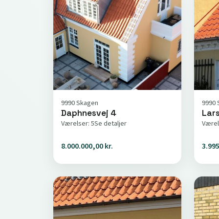
9990 Skagen
9990 
Daphnesvej 4
Lars
Værelser: 5
Se detaljer
Værel
8.000.000,00 kr.
3.995