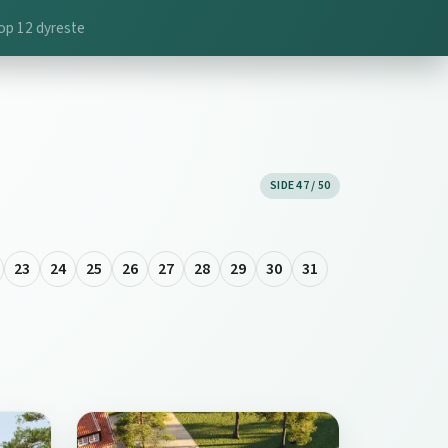
op 12 dyreste
SIDE 47 / 50
23
24
25
26
27
28
29
30
31