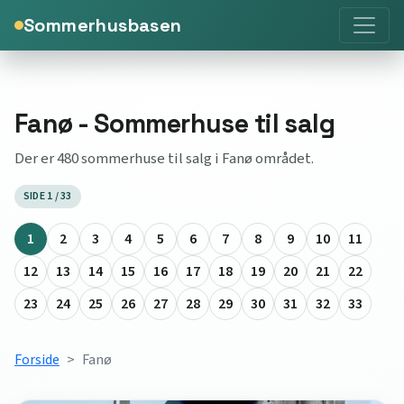
Sommerhusbasen
Fanø - Sommerhuse til salg
Der er 480 sommerhuse til salg i Fanø området.
SIDE 1 / 33
1
2
3
4
5
6
7
8
9
10
11
12
13
14
15
16
17
18
19
20
21
22
23
24
25
26
27
28
29
30
31
32
33
Forside
Fanø