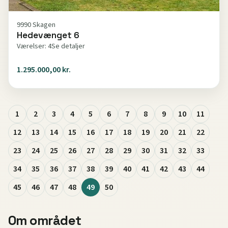
9990 Skagen
Hedevænget 6
Værelser: 4
Se detaljer
1.295.000,00 kr.
1
2
3
4
5
6
7
8
9
10
11
12
13
14
15
16
17
18
19
20
21
22
23
24
25
26
27
28
29
30
31
32
33
34
35
36
37
38
39
40
41
42
43
44
45
46
47
48
49
50
Om området