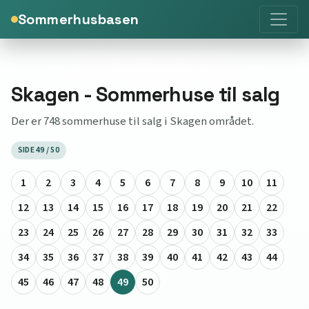
Sommerhusbasen
Skagen - Sommerhuse til salg
Der er 748 sommerhuse til salg i Skagen området.
SIDE 49 / 50
1
2
3
4
5
6
7
8
9
10
11
12
13
14
15
16
17
18
19
20
21
22
23
24
25
26
27
28
29
30
31
32
33
34
35
36
37
38
39
40
41
42
43
44
45
46
47
48
49
50