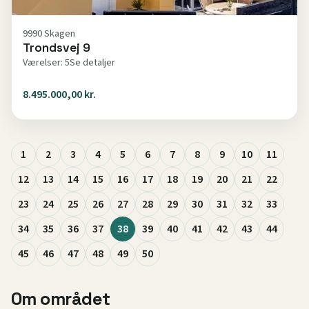
9990 Skagen
Trondsvej 9
Værelser: 5
Se detaljer
8.495.000,00 kr.
1
2
3
4
5
6
7
8
9
10
11
12
13
14
15
16
17
18
19
20
21
22
23
24
25
26
27
28
29
30
31
32
33
34
35
36
37
38
39
40
41
42
43
44
45
46
47
48
49
50
Om området