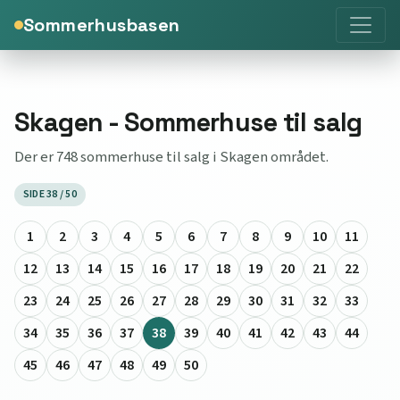
Sommerhusbasen
Skagen - Sommerhuse til salg
Der er 748 sommerhuse til salg i Skagen området.
SIDE 38 / 50
1
2
3
4
5
6
7
8
9
10
11
12
13
14
15
16
17
18
19
20
21
22
23
24
25
26
27
28
29
30
31
32
33
34
35
36
37
38
39
40
41
42
43
44
45
46
47
48
49
50