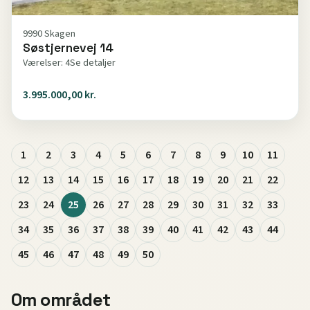
9990 Skagen
Søstjernevej 14
Værelser: 4
Se detaljer
3.995.000,00 kr.
1
2
3
4
5
6
7
8
9
10
11
12
13
14
15
16
17
18
19
20
21
22
23
24
25
26
27
28
29
30
31
32
33
34
35
36
37
38
39
40
41
42
43
44
45
46
47
48
49
50
Om området