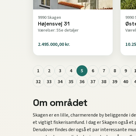
9990 Skagen
9990 
Højensvej 31
Øst
Værelser: 5
Se detaljer
Værel
2.495.000,00 kr.
10.25
1
2
3
4
5
6
7
8
9
32
33
34
35
36
37
38
39
40
Om området
Skagen er en lille, charmerende by beliggende i 
et vigtigt fiskerisamfund. I dag er Skagen også et
Derudover findes der også et par interessante mu