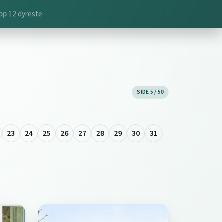
op 12 dyreste
SIDE 5 / 50
23
24
25
26
27
28
29
30
31