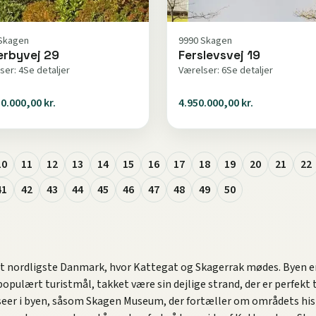
Skagen
9990 Skagen
erbyvej 29
Ferslevsvej 19
ser: 4
Se detaljer
Værelser: 6
Se detaljer
0.000,00 kr.
4.950.000,00 kr.
10
11
12
13
14
15
16
17
18
19
20
21
22
41
42
43
44
45
46
47
48
49
50
det nordligste Danmark, hvor Kattegat og Skagerrak mødes. Byen er
 populært turistmål, takket være sin dejlige strand, der er perfekt
seer i byen, såsom Skagen Museum, der fortæller om områdets histo