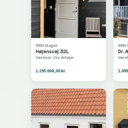
9990 Skagen
9990 
Højensvej 32L
Dr. 
Værelser: 1
Se detaljer
Værel
1.295.000,00 kr.
2.495