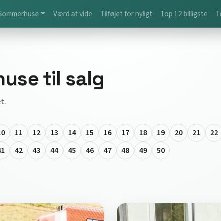
Sommerhuse
Værd at vide
Tilføjet for nyligt
Top 12 billigste
T
se til salg
t.
10
11
12
13
14
15
16
17
18
19
20
21
22
41
42
43
44
45
46
47
48
49
50