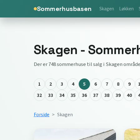
Sommerhusbasen
Skagen
Løkken
Skagen - Sommerhu
Der er 748 sommerhuse til salg i Skagen område
1
2
3
4
5
6
7
8
9
32
33
34
35
36
37
38
39
40
Forside
Skagen