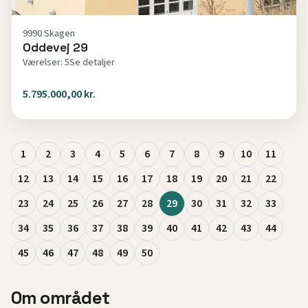
9990 Skagen
Oddevej 29
Værelser: 5
Se detaljer
5.795.000,00 kr.
1
2
3
4
5
6
7
8
9
10
11
12
13
14
15
16
17
18
19
20
21
22
23
24
25
26
27
28
29
30
31
32
33
34
35
36
37
38
39
40
41
42
43
44
45
46
47
48
49
50
Om området