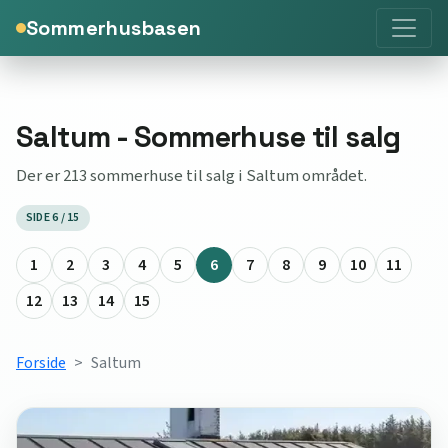
Sommerhusbasen
Saltum - Sommerhuse til salg
Der er 213 sommerhuse til salg i Saltum området.
SIDE 6 / 15
1
2
3
4
5
6
7
8
9
10
11
12
13
14
15
Forside
Saltum