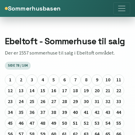
Sommerhusbasen
Ebeltoft - Sommerhuse til salg
Der er 1557 sommerhuse til salg i Ebeltoft området.
SIDE 78 / 104
1
2
3
4
5
6
7
8
9
10
11
12
13
14
15
16
17
18
19
20
21
22
23
24
25
26
27
28
29
30
31
32
33
34
35
36
37
38
39
40
41
42
43
44
45
46
47
48
49
50
51
52
53
54
55
56
57
58
59
60
61
62
63
64
65
66